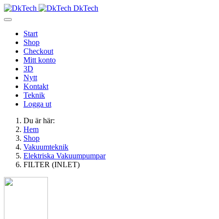
DkTech
Start
Shop
Checkout
Mitt konto
3D
Nytt
Kontakt
Teknik
Logga ut
Du är här:
Hem
Shop
Vakuumteknik
Elektriska Vakuumpumpar
FILTER (INLET)