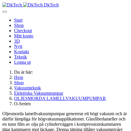
DkTech
Start
Shop
Checkout
Mitt konto
3D
Nytt
Kontakt
Teknik
Logga ut
Du är här:
Hem
Shop
Vakuumteknik
Elektriska Vakuumpumpar
OLJESMORDA LAMELLVAKUUMPUMPAR
O-Serien
Oljesmorda lamellvakuumpumpar genererar ett högt vakuum och är
därför lämpliga för högvakuumapplikationer. Glasfiberlameller och
en tunn film av olja på cylinderväggen i kompressionskammaren
tätar kammaren mot läckage. Denna tätning tillåter vakuumnivåer