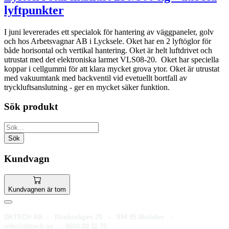
lyftpunkter
I juni levererades ett specialok för hantering av väggpaneler, golv
och hos Arbetsvagnar AB i Lycksele. Oket har en 2 lyftöglor för
både horisontal och vertikal hantering. Oket är helt luftdrivet och
utrustat med det elektroniska larmet VLS08-20. Oket har speciella
koppar i cellgummi för att klara mycket grova ytor. Oket är utrustat
med vakuumtank med backventil vid evetuellt bortfall av
tryckluftsanslutning - ger en mycket säker funktion.
Sök produkt
Kundvagn
Kundvagnen är tom
DKTECH AB - Rösåsvägen 25 - 894 95 Moliden -
info@dktech.se - 0660-28 11 70