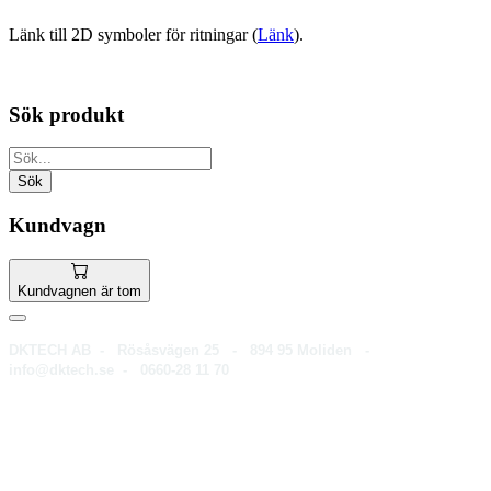
Länk till 2D symboler för ritningar (
Länk
).
Sök produkt
Kundvagn
Kundvagnen är tom
DKTECH AB - Rösåsvägen 25 - 894 95 Moliden -
info@dktech.se - 0660-28 11 70